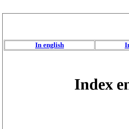
In english
I
Index
e